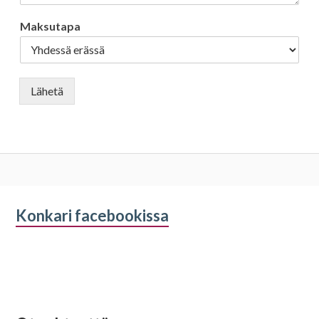
Maksutapa
Lähetä
Alapalkin
Konkari facebookissa
sivupalkki