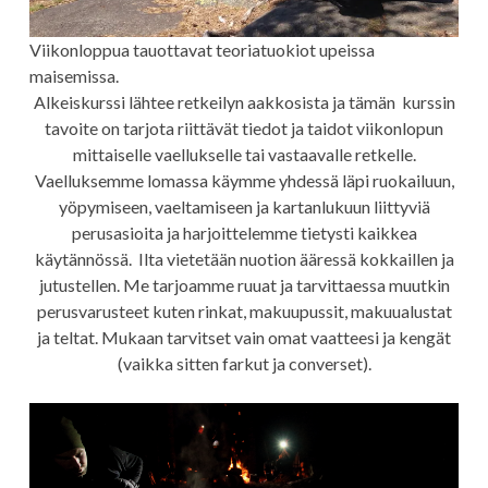
Viikonloppua tauottavat teoriatuokiot upeissa
maisemissa.
Alkeiskurssi lähtee retkeilyn aakkosista ja tämän kurssin
tavoite on tarjota riittävät tiedot ja taidot viikonlopun
mittaiselle vaellukselle tai vastaavalle retkelle.
Vaelluksemme lomassa käymme yhdessä läpi ruokailuun,
yöpymiseen, vaeltamiseen ja kartanlukuun liittyviä
perusasioita ja harjoittelemme tietysti kaikkea
käytännössä. Ilta vietetään nuotion ääressä kokkaillen ja
jutustellen. Me tarjoamme ruuat ja tarvittaessa muutkin
perusvarusteet kuten rinkat, makuupussit, makuualustat
ja teltat. Mukaan tarvitset vain omat vaatteesi ja kengät
(vaikka sitten farkut ja converset).