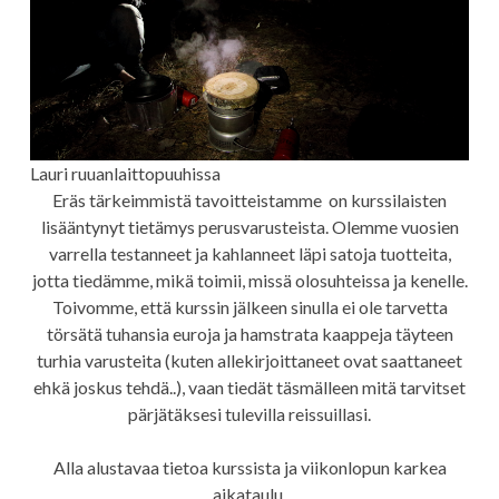
Lauri ruuanlaittopuuhissa
Eräs tärkeimmistä tavoitteistamme on kurssilaisten
lisääntynyt tietämys perusvarusteista. Olemme vuosien
varrella testanneet ja kahlanneet läpi satoja tuotteita,
jotta tiedämme, mikä toimii, missä olosuhteissa ja kenelle.
Toivomme, että kurssin jälkeen sinulla ei ole tarvetta
törsätä tuhansia euroja ja hamstrata kaappeja täyteen
turhia varusteita (kuten allekirjoittaneet ovat saattaneet
ehkä joskus tehdä..), vaan tiedät täsmälleen mitä tarvitset
pärjätäksesi tulevilla reissuillasi.
Alla alustavaa tietoa kurssista ja viikonlopun karkea
aikataulu.