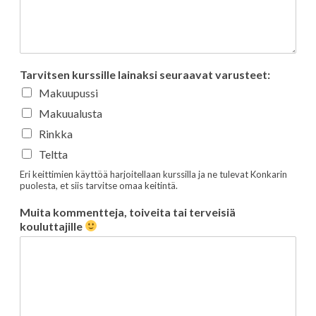
Tarvitsen kurssille lainaksi seuraavat varusteet:
Makuupussi
Makuualusta
Rinkka
Teltta
Eri keittimien käyttöä harjoitellaan kurssilla ja ne tulevat Konkarin
puolesta, et siis tarvitse omaa keitintä.
Muita kommentteja, toiveita tai terveisiä
kouluttajille