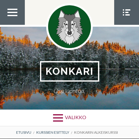
Siirry
sisältöön
YLÄV
SOME
ALIKK
VALIK
O
KO
KONKARI
Osa luontoa.
VALIKKO
MURUPOLKU
ETUSIVU
KURSSIEN ESITTELY
KONKARIN ALKEISKURSSI