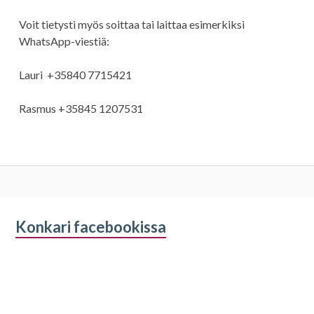
Voit tietysti myös soittaa tai laittaa esimerkiksi
WhatsApp-viestiä:
Lauri +35840 7715421
Rasmus +35845 1207531
Alapalkin
Konkari facebookissa
sivupalkki