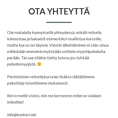
OTA YHTEYTTÄ
Ole matalalla kynnyksellä yhteydessä, mikäli retkeily
kiinnostaa ja haluaisit esimerkiksi osallistua kurssille,
mutta kurssi on täynnä. Viestin lähettäminen ei sido sinua
mihinkään emmekä myöskään soittele myyntipuheluita
perään. Tai saa sitäkin tietty toivoa jos tykkää
puhelinmyyjistä.
Perinteisten retkeilykurssien lisäksi räätälöimme
paketteja toiveittenne mukaisesti.
Kerro meille visiosi, niin me kerromme miten se voidaan
toteuttaa!
info@konkari.net