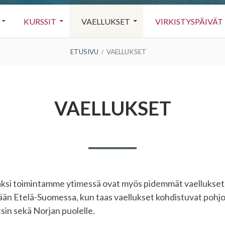
KURSSIT
VAELLUKSET
VIRKISTYSPÄIVÄT
ETUSIVU
VAELLUKSET
VAELLUKSET
äksi toimintamme ytimessä ovat myös pidemmät vaellukset
tään Etelä-Suomessa, kun taas vaellukset kohdistuvat pohj
in sekä Norjan puolelle.