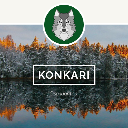
Somevalik
KONKARI
Osa luontoa.