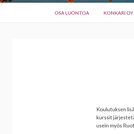
Ensisijainen
OSA LUONTOA
KONKARI OY
valikko
MURUPOLKU
Koulutuksen lis
kurssit järjeste
usein myös Ruots