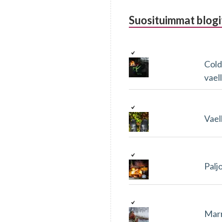
Suosituimmat blogi
Cold
vael
Vael
Palj
Marr