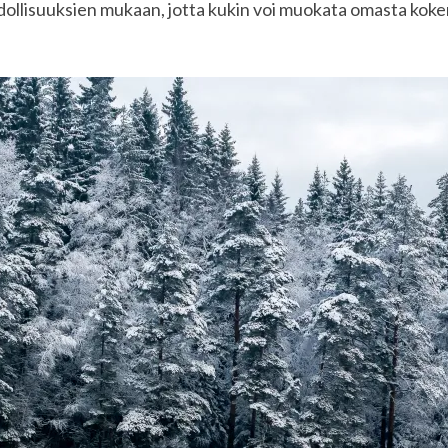
llisuuksien mukaan, jotta kukin voi muokata omasta ko