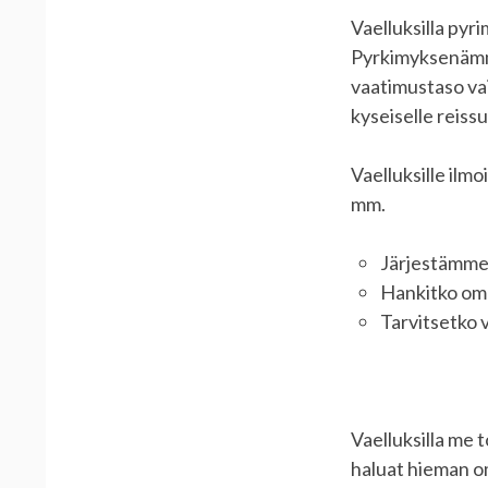
Vaelluksilla pyr
Pyrkimyksenämme
vaatimustaso vai
kyseiselle reissu
Vaelluksille ilm
mm.
Järjestämmek
Hankitko oma
Tarvitsetko v
Vaelluksilla me 
haluat hieman om