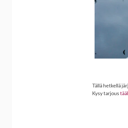
Tällä hetkellä j
Kysy tarjous
tääl