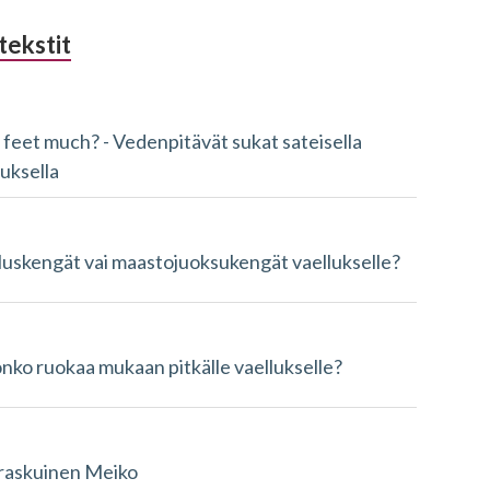
tekstit
 feet much? - Vedenpitävät sukat sateisella
luksella
luskengät vai maastojuoksukengät vaellukselle?
onko ruokaa mukaan pitkälle vaellukselle?
askuinen Meiko