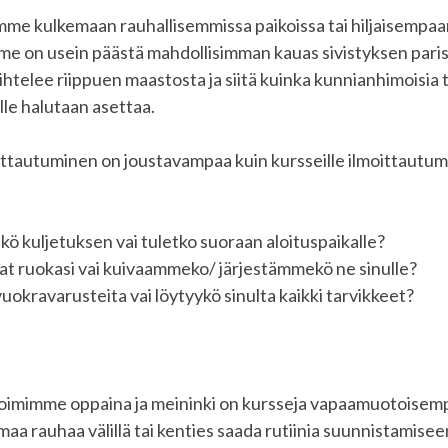
imme kulkemaan rauhallisemmissa paikoissa tai hiljaisempaa
 on usein päästä mahdollisimman kauas sivistyksen paris
htelee riippuen maastosta ja siitä kuinka kunnianhimoisia 
lle halutaan asettaa.
oittautuminen on joustavampaa kuin kursseille ilmoittautumi
ö kuljetuksen vai tuletko suoraan aloituspaikalle?
t ruokasi vai kuivaammeko/ järjestämmekö ne sinulle?
uokravarusteita vai löytyykö sinulta kaikki tarvikkeet?
toimimme oppaina ja meininki on kursseja vapaamuotoisempa
aa rauhaa välillä tai kenties saada rutiinia suunnistamiseen