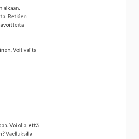
n aikaan.
ta. Retkien
tavoitteita
nen. Voit valita
a. Voi olla, että
? Vaelluksilla