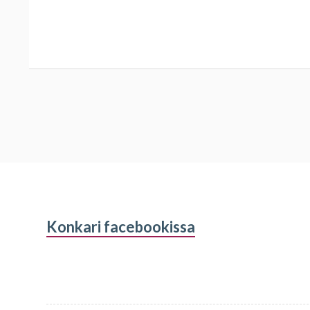
Alapalkin
Konkari facebookissa
sivupalkki