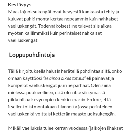
Kestävyys
Maastojuoksukengät ovat kevyestä kankaasta tehty ja
kuluvat puhki monta kertaa nopeammin kuin nahkaiset
vaelluskengät. Todennäköisesti ne tulevat siis aikaa
myöten kalliimmiksi kuin perinteiset nahkaiset
vaellluskengät
Loppupohdintoja
Tällä kirjoituksella halusin herätellä pohdintaa siitä, onko
omaan käyttöösi
”se ainoa oikea totuus”
eli painavat ja
kömpelöt vaelluskengät juuri ne parhaat. Olen siinä
mielessä puolueellinen, että olen itse siirtymässä
pikkuhiljaa kevyempien kenkien pariin. En koe, että
itselleni olisi montakaan tilannetta jossa perinteinen
vaelluskenkä voittaisi ketterän maastojuoksukengän.
Mikäli vaelluksia tulee kerran vuodessa (jalkojen lihakset