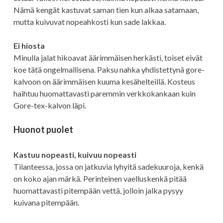
Nämä kengät kastuvat saman tien kun alkaa satamaan,
mutta kuivuvat nopeahkosti kun sade lakkaa.
Ei hiosta
Minulla jalat hikoavat äärimmäisen herkästi, toiset eivät
koe tätä ongelmallisena. Paksu nahka yhdistettynä gore-
kalvoon on äärimmäisen kuuma kesähelteillä. Kosteus
haihtuu huomattavasti paremmin verkkokankaan kuin
Gore-tex-kalvon läpi.
Huonot puolet
Kastuu nopeasti, kuivuu nopeasti
Tilanteessa, jossa on jatkuvia lyhyitä sadekuuroja, kenkä
on koko ajan märkä. Perinteinen vaelluskenkä pitää
huomattavasti pitempään vettä, jolloin jalka pysyy
kuivana pitempään.