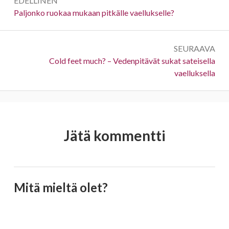
EDELLINEN
selaus
Edellinen:
Paljonko ruokaa mukaan pitkälle vaellukselle?
SEURAAVA
Seuraava:
Cold feet much? – Vedenpitävät sukat sateisella
vaelluksella
Jätä kommentti
Mitä mieltä olet?