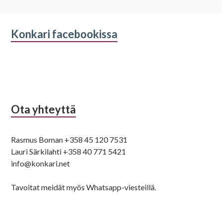
Alapalkin
Konkari facebookissa
sivupalkki
Ota yhteyttä
Rasmus Boman +358 45 120 7531
Lauri Särkilahti +358 40 771 5421
info@konkari.net
Tavoitat meidät myös Whatsapp-viesteillä.