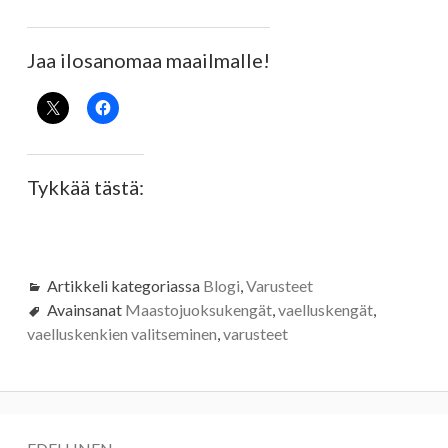
Jaa ilosanomaa maailmalle!
Tykkää tästä:
Artikkeli kategoriassa
Blogi
,
Varusteet
Avainsanat
Maastojuoksukengät
,
vaelluskengät
,
vaelluskenkien valitseminen
,
varusteet
Artikkelien