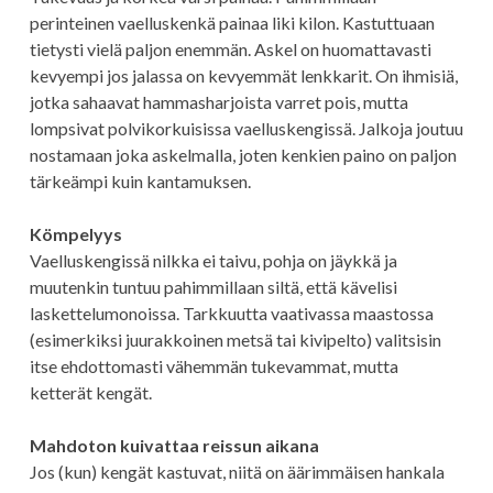
perinteinen vaelluskenkä painaa liki kilon. Kastuttuaan
tietysti vielä paljon enemmän. Askel on huomattavasti
kevyempi jos jalassa on kevyemmät lenkkarit. On ihmisiä,
jotka sahaavat hammasharjoista varret pois, mutta
lompsivat polvikorkuisissa vaelluskengissä. Jalkoja joutuu
nostamaan joka askelmalla, joten kenkien paino on paljon
tärkeämpi kuin kantamuksen.
Kömpelyys
Vaelluskengissä nilkka ei taivu, pohja on jäykkä ja
muutenkin tuntuu pahimmillaan siltä, että kävelisi
laskettelumonoissa. Tarkkuutta vaativassa maastossa
(esimerkiksi juurakkoinen metsä tai kivipelto) valitsisin
itse ehdottomasti vähemmän tukevammat, mutta
ketterät kengät.
Mahdoton kuivattaa reissun aikana
Jos (kun) kengät kastuvat, niitä on äärimmäisen hankala