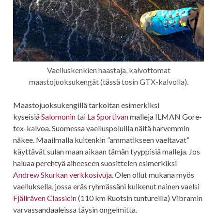
Vaelluskenkien haastaja, kalvottomat
maastojuoksukengät (tässä tosin GTX-kalvolla).
Maastojuoksukengillä tarkoitan esimerkiksi
kyseisiä
Salomonin
tai
La Sportivan
malleja ILMAN Gore-
tex-kalvoa. Suomessa vaelluspoluilla näitä harvemmin
näkee. Maailmalla kuitenkin ”ammatikseen vaeltavat”
käyttävät sulan maan aikaan tämän tyyppisiä malleja. Jos
haluaa perehtyä aiheeseen suosittelen esimerkiksi
Andrew Skurkan verkkosivuja.
Olen ollut mukana myös
vaelluksella, jossa eräs ryhmässäni kulkenut nainen vaelsi
Fjällräven Classicin
(110 km Ruotsin tuntureilla) Vibramin
varvassandaaleissa täysin ongelmitta.