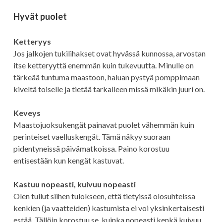
Hyvät puolet
Ketteryys
Jos jalkojen tukilihakset ovat hyvässä kunnossa, arvostan
itse ketteryyttä enemmän kuin tukevuutta. Minulle on
tärkeää tuntuma maastoon, haluan pystyä pomppimaan
kiveltä toiselle ja tietää tarkalleen missä mikäkin juuri on.
Keveys
Maastojuoksukengät painavat puolet vähemmän kuin
perinteiset vaelluskengät. Tämä näkyy suoraan
pidentyneissä päivämatkoissa. Paino korostuu
entisestään kun kengät kastuvat.
Kastuu nopeasti, kuivuu nopeasti
Olen tullut siihen tulokseen, että tietyissä olosuhteissa
kenkien (ja vaatteiden) kastumista ei voi yksinkertaisesti
estää. Tällöin korostuu se, kuinka nopeasti kenkä kuivuu.