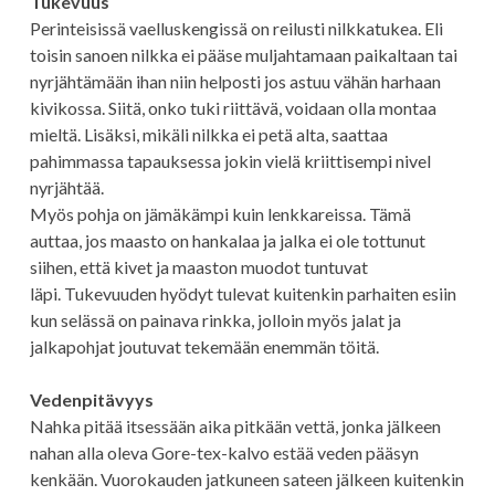
Tukevuus
Perinteisissä vaelluskengissä on reilusti nilkkatukea. Eli
toisin sanoen nilkka ei pääse muljahtamaan paikaltaan tai
nyrjähtämään ihan niin helposti jos astuu vähän harhaan
kivikossa. Siitä, onko tuki riittävä, voidaan olla montaa
mieltä. Lisäksi, mikäli nilkka ei petä alta, saattaa
pahimmassa tapauksessa jokin vielä kriittisempi nivel
nyrjähtää.
Myös pohja on jämäkämpi kuin lenkkareissa. Tämä
auttaa, jos maasto on hankalaa ja jalka ei ole tottunut
siihen, että kivet ja maaston muodot tuntuvat
läpi. Tukevuuden hyödyt tulevat kuitenkin parhaiten esiin
kun selässä on painava rinkka, jolloin myös jalat ja
jalkapohjat joutuvat tekemään enemmän töitä.
Vedenpitävyys
Nahka pitää itsessään aika pitkään vettä, jonka jälkeen
nahan alla oleva Gore-tex-kalvo estää veden pääsyn
kenkään. Vuorokauden jatkuneen sateen jälkeen kuitenkin