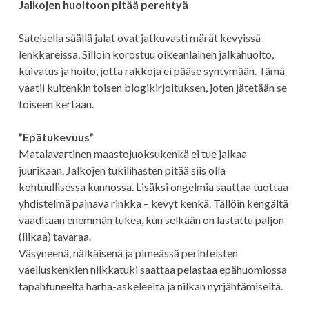
Jalkojen huoltoon pitää perehtyä
Sateisella säällä jalat ovat jatkuvasti märät kevyissä
lenkkareissa. Silloin korostuu oikeanlainen jalkahuolto,
kuivatus ja hoito, jotta rakkoja ei pääse syntymään. Tämä
vaatii kuitenkin toisen blogikirjoituksen, joten jätetään se
toiseen kertaan.
”Epätukevuus”
Matalavartinen maastojuoksukenkä ei tue jalkaa
juurikaan. Jalkojen tukilihasten pitää siis olla
kohtuullisessa kunnossa. Lisäksi ongelmia saattaa tuottaa
yhdistelmä painava rinkka – kevyt kenkä. Tällöin kengältä
vaaditaan enemmän tukea, kun selkään on lastattu paljon
(liikaa) tavaraa.
Väsyneenä, nälkäisenä ja pimeässä perinteisten
vaelluskenkien nilkkatuki saattaa pelastaa epähuomiossa
tapahtuneelta harha-askeleelta ja nilkan nyrjähtämiseltä.