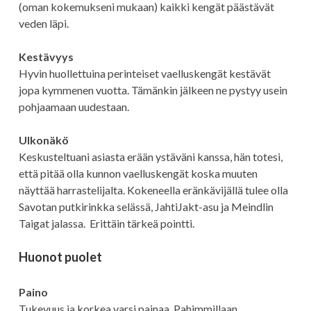
(oman kokemukseni mukaan) kaikki kengät päästävät
veden läpi.
Kestävyys
Hyvin huollettuina perinteiset vaelluskengät kestävät
jopa kymmenen vuotta. Tämänkin jälkeen ne pystyy usein
pohjaamaan uudestaan.
Ulkonäkö
Keskusteltuani asiasta erään ystäväni kanssa, hän totesi,
että pitää olla kunnon vaelluskengät koska muuten
näyttää harrastelijalta. Kokeneella eränkävijällä tulee olla
Savotan putkirinkka selässä, JahtiJakt-asu ja Meindlin
Taigat jalassa. Erittäin tärkeä pointti.
Huonot puolet
Paino
Tukevuus ja korkea varsi painaa. Pahimmillaan