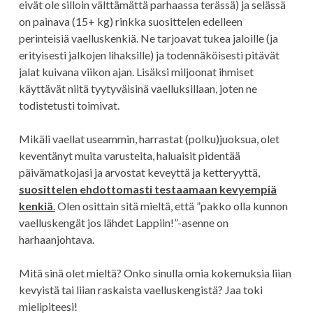
eivät ole silloin välttämättä parhaassa terässä) ja selässä
on painava (15+ kg) rinkka suosittelen edelleen
perinteisiä vaelluskenkiä. Ne tarjoavat tukea jaloille (ja
erityisesti jalkojen lihaksille) ja todennäköisesti pitävät
jalat kuivana viikon ajan. Lisäksi miljoonat ihmiset
käyttävät niitä tyytyväisinä vaelluksillaan, joten ne
todistetusti toimivat.
Mikäli vaellat useammin, harrastat (polku)juoksua, olet
keventänyt muita varusteita, haluaisit pidentää
päivämatkojasi ja arvostat keveyttä ja ketteryyttä,
suosittelen ehdottomasti testaamaan kevyempiä
kenkiä
.
Olen osittain sitä mieltä, että ”pakko olla kunnon
vaelluskengät jos lähdet Lappiin!”-asenne on
harhaanjohtava.
Mitä sinä olet mieltä? Onko sinulla omia kokemuksia liian
kevyistä tai liian raskaista vaelluskengistä? Jaa toki
mielipiteesi!