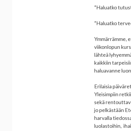
”Haluatko tutust
”Haluatko tervee
Ymmärrämme, että 
viikonlopun kurs
lähteä lyhyemmä
kaikkiin tarpeisi
haluavanne luon
Erilaisia päiväre
Yleisimpiin retk
sekä rentouttav
jo pelkästään Et
harvalla tiedoss
luolastoihin, ih