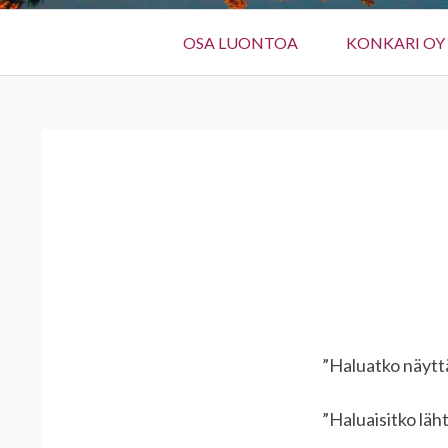
Ensisijainen
OSA LUONTOA
KONKARI OY
valikko
MURUPOLKU
”Haluatko näyttä
”Haluaisitko läh