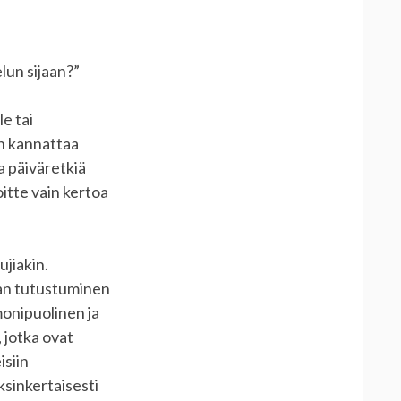
lun sijaan?”
le tai
on kannattaa
a päiväretkiä
oitte vain kertoa
ujiakin.
iaan tutustuminen
onipuolinen ja
 jotka ovat
isiin
ksinkertaisesti