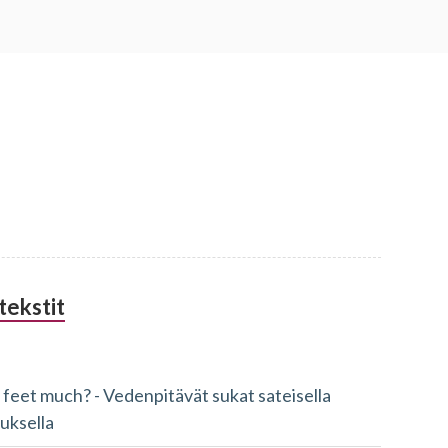
tekstit
 feet much? - Vedenpitävät sukat sateisella
luksella