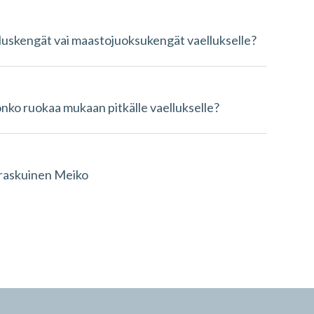
luskengät vai maastojuoksukengät vaellukselle?
onko ruokaa mukaan pitkälle vaellukselle?
askuinen Meiko