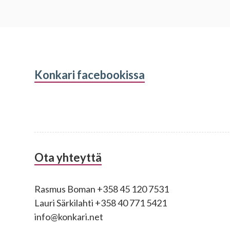
Alapalkin
Konkari facebookissa
sivupalkki
Ota yhteyttä
Rasmus Boman +358 45 120 7531
Lauri Särkilahti +358 40 771 5421
info@konkari.net