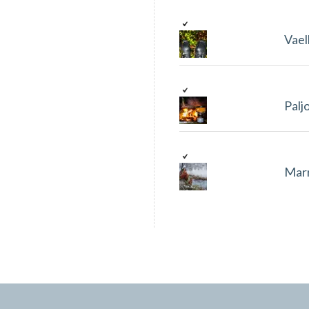
Vael
Palj
Marr