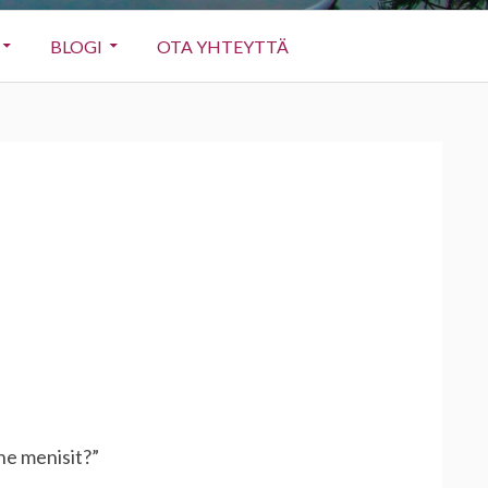
BLOGI
OTA YHTEYTTÄ
ne menisit?”