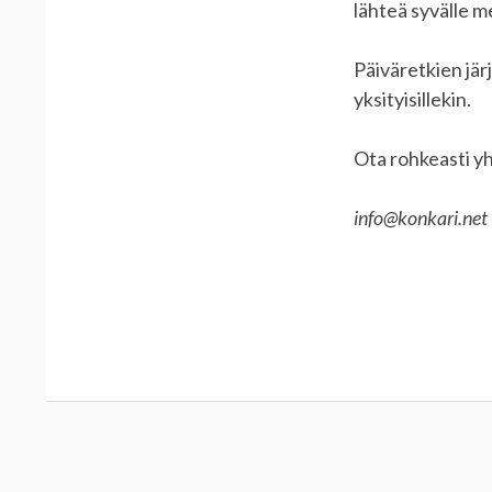
lähteä syvälle m
Päiväretkien järj
yksityisillekin.
Ota rohkeasti yh
info@konkari.net