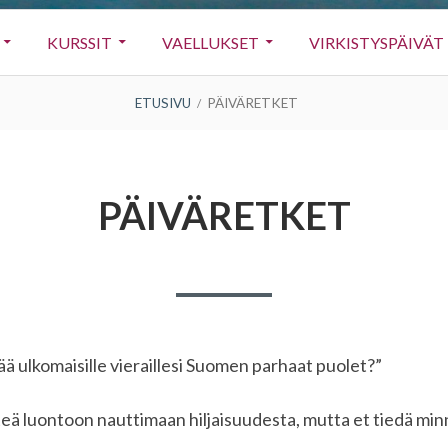
KURSSIT
VAELLUKSET
VIRKISTYSPÄIVÄT
ETUSIVU
PÄIVÄRETKET
PÄIVÄRETKET
ä ulkomaisille vieraillesi Suomen parhaat puolet?”
teä luontoon nauttimaan hiljaisuudesta, mutta et tiedä min