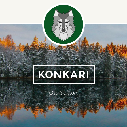
Somevalik
KONKARI
Osa luontoa.