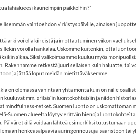
ua lähialueesi kauneimpiin paikkoihin?”
llisemmän vaihtoehdon virkistyspäiville, ainaisen juopotte
arki voi olla kiireistä ja irrottautuminen viikon vaelluksel
sillekin voi olla hankalaa. Uskomme kuitenkin, että luonto
ksikin aikaa. Siksi valikoimaamme kuuluu myös monipuolisi
in. Rakennamme retkestä juuri sellaisen kuin haluatte, tai v
toon ja jättää loput meidän mietittäväksemme.
tkiä on olemassa vähintään yhtä monta kuin on niille osallist
iin kuuluvat mm. erilaisiin luontokohteisiin ja niiden histor
at mindfulness-retket. Suomen luonto on uskomattoman m
elä-Suomen alueelta löytyy erittäin hienoja luontokohteita,
a. Päiväretkillä voidaan lähteä esimerkiksi tutustumaan upe
ailemaan henkeäsalpaavia auringonnousuja saaristoon tai y